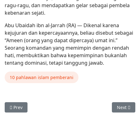
ragu-ragu, dan mendapatkan gelar sebagai pembela
kebenaran sejati.
Abu Ubaidah ibn al-Jarrah (RA) — Dikenal karena
kejujuran dan kepercayaannya, beliau disebut sebagai
“Ameen (orang yang dapat dipercaya) umat ini.”
Seorang komandan yang memimpin dengan rendah
hati, membuktikan bahwa kepemimpinan bukanlah
tentang dominasi, tetapi tanggung jawab.
10 pahlawan islam pemberani
Previous article: Amalan dan Peristiwa bulan Safar
Next artic
Prev
Next