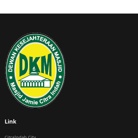
Link
CitraIndah City